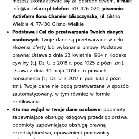
możesz skontaktować się za pośrednictwem,
e-mail:
info@activfarm.pl
telefon
: 513 426 020,
pisemnie:
Activfarm Ilona Chamier Gliszczyńska
, ul. Gliśno
Wielkie 4, 77-130 Gliśno Wielkie
Podstawa i Cel do przetwarzania Twoich danych
osobowych:
Twoje dane są przetwarzane w celu
złożenia oferty lub wykonania umowy. Podstawa
prawna: Ustawa z dnia 23 kwietnia 1964 r. Kodeks
cywilny (t.j. Dz. U. z 2018 r. poz. 1025 z późn. zm.),
Ustawa z dnia 30 maja 2014 r. o prawach
konsumenta (t.j. Dz. U. z 2017 r. poz. 683 z późn.
zm.). Twoje dane nie będą przetwarzane w sposób
zautomatyzowany, w tym również w formie
profilowania.
Kto ma wgląd w Twoje dane osobowe:
podmioty
zapewniające obsługę księgową przedsiębiorstwa,
podmioty zapewniające obsługę prawną
przedsiębiorstwa, upoważnieni pracownicy