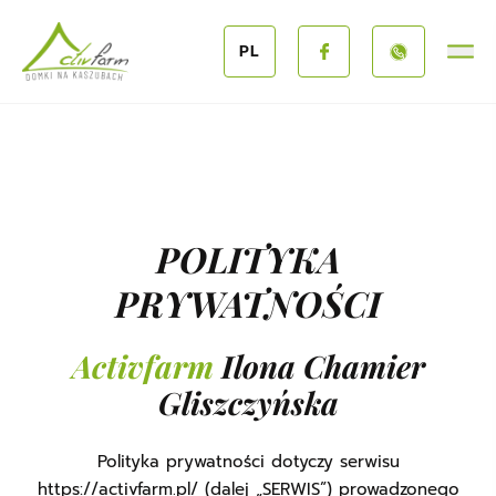
Przejdź do treści
PL
POLITYKA
PRYWATNOŚCI
Activfarm
Ilona Chamier
Gliszczyńska
Polityka prywatności dotyczy serwisu
https://activfarm.pl/ (dalej „SERWIS”) prowadzonego