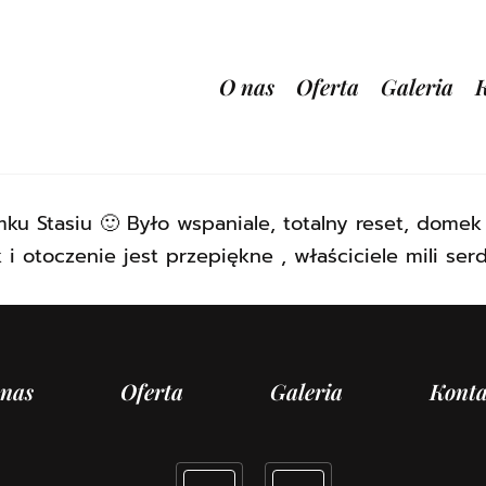
O nas
Oferta
Galeria
u Stasiu 🙂 Było wspaniale, totalny reset, domek
 otoczenie jest przepiękne , właściciele mili se
 nas
Oferta
Galeria
Konta