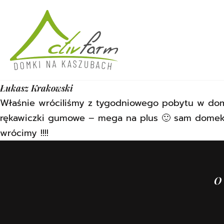
Przejdź do treści
Łukasz Krakowski
Właśnie wróciliśmy z tygodniowego pobytu w domk
rękawiczki gumowe – mega na plus 🙂 sam domek i
wrócimy !!!!
O