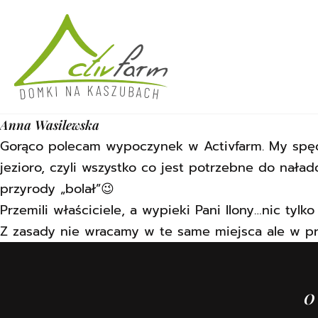
Przejdź do treści
Anna Wasilewska
Gorąco polecam wypoczynek w Activfarm. My spędz
jezioro, czyli wszystko co jest potrzebne do nała
przyrody „bolał”😉
Przemili właściciele, a wypieki Pani Ilony…nic tylko 
Z zasady nie wracamy w te same miejsca ale w p
O