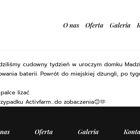
O nas
Oferta
Galeria
iliśmy cudowny tydzień w uroczym domku Madzia. 
dowania baterii. Powrót do miejskiej dżungli, po t
palce lizać.
rzypadku Activfarm…do zobaczenia😊🫶
 nas
Oferta
Galeria
Konta