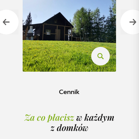
Cennik
Za co płacisz
w każdym
z domków